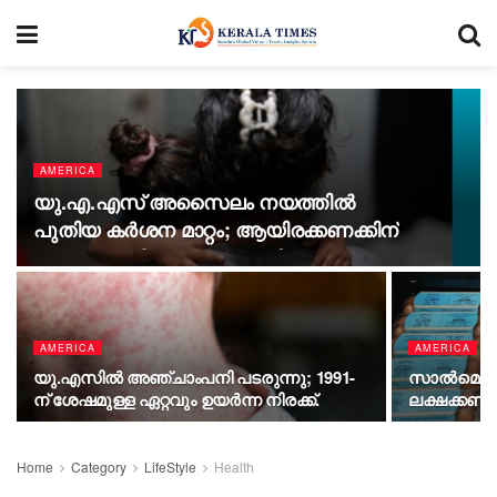
AMERICA
യു.എ.എസ് അസൈലം നയത്തിൽ
പുതിയ കർശന മാറ്റം; ആയിരക്കണക്കിന്
അപേക്ഷകർ നാടുകടത്തൽ
ഭീഷണിയിൽ.
AMERICA
AMERICA
യു.എസിൽ അഞ്ചാംപനി പടരുന്നു; 1991-
സാൽമൊണല
ന് ശേഷമുള്ള ഏറ്റവും ഉയർന്ന നിരക്ക്.
ലക്ഷക്കണക്
Home
Category
LifeStyle
Health