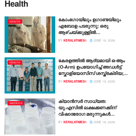
Health
കോംഗോയിലും ഉഗാണ്ടയിലും
HEALTH
എബോള പടരുന്നു: ഒരു
ആഴ്ചയ്ക്കുള്ളിൽ
രോഗബാധയിൽ 40% വർദ്ധനവ്,
BY
KERALATIMES1
JUNE 19, 2026
മരണം 200 കടന്നു
കേരളത്തിൽ ആദ്യമായി ഒ-ആം
HEALTH
(O-Arm) ഉപയോഗിച്ച് അഡൾട്ട്
സ്കോളിയോസിസ് ശസ്ത്രക്രിയ;
ചരിത്രത്തിന്‍റെ ഭാഗമായി
BY
KERALATIMES1
JUNE 19, 2026
വി.പി.എസ് ലേക്‌ഷോര്‍
ക്യാൻസർ സാധ്യത:
AMERICA
യു.എസിൽ ലക്ഷക്കണക്കിന്
വിഷാദരോഗ മരുന്നുകൾ
തിരിച്ചുവിളിക്കുന്നു.
BY
KERALATIMES1
JUNE 18, 2026