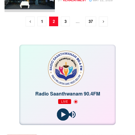
1
2
3
…
37
Radio Saanthwanam 90.4FM
LIVE