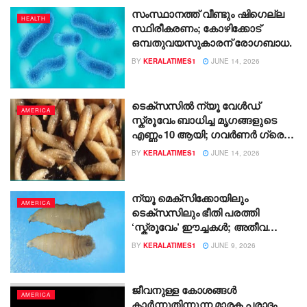
സംസ്ഥാനത്ത് വീണ്ടും ഷിഗെല്ല
HEALTH
സ്ഥിരീകരണം; കോഴിക്കോട്
ഒമ്പതുവയസുകാരന് രോഗബാധ.
BY
KERALATIMES1
JUNE 14, 2026
ടെക്സസിൽ ന്യൂ വേൾഡ്
AMERICA
സ്ക്രൂവേം ബാധിച്ച മൃഗങ്ങളുടെ
എണ്ണം 10 ആയി; ഗവർണർ ഗ്രെഗ്
ആബട്ട് സംസ്ഥാനത്ത്
BY
KERALATIMES1
JUNE 14, 2026
അടിയന്തരാവസ്ഥ പ്രഖ്യാപിച്ചു.
ന്യൂ മെക്സിക്കോയിലും
AMERICA
ടെക്സസിലും ഭീതി പരത്തി
‘സ്ക്രൂവേം’ ഈച്ചകൾ; അതീവ
ജാഗ്രത.
BY
KERALATIMES1
JUNE 9, 2026
ജീവനുള്ള കോശങ്ങൾ
AMERICA
കാർന്നുതിന്നുന്ന മാരക പരാദം