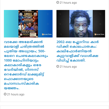
21 hours ago
america
latest news
politics
Copy URL
വടക്കേ അമേരിക്കൻ
2002-ലെ ഫ്ലോറിഡ കാർ
മലയാളി ചരിത്രത്തിൽ
ഡിക്കി കൊലപാതകം:
പുതിയ അധ്യായം; 500-
കാലിഫോർണിയൻ
ലേറെ ചെണ്ടകലാകാരും
കുറ്റവാളിക്ക് വധശിക്ഷ
1000 മോഹിനിയാട്ടം
വിധിച്ച് കോടതി.
കലാകാരികളും ഒരേ
21 hours ago
വേദിയിൽ, ഗിന്നസ്
റെക്കോർഡ് ലക്ഷ്യമിട്ട്
ഫൊക്കാനയുടെ
മഹാസാംസ്കാരിക
യജ്ഞം.
21 hours ago