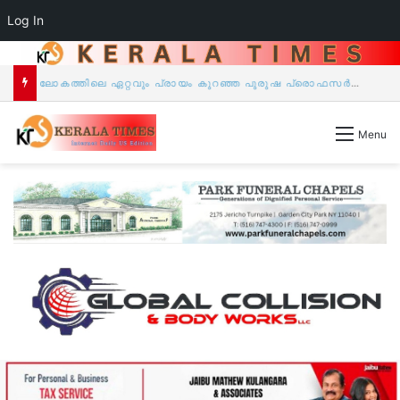
Log In
മാജിക്, സംഗീതം, ഓണാഘോഷം, ജീവകാരുണ്യം ഒന്നിക്കുന്ന ‘എംക്യൂബ് ഷോ 2026 & പൊന്നോണം 26’ ഓഗസ്റ്റ് 30-ന് ന്യൂയോർക്കിലെ റോക്‌ലാണ്ടിൽ.
Menu