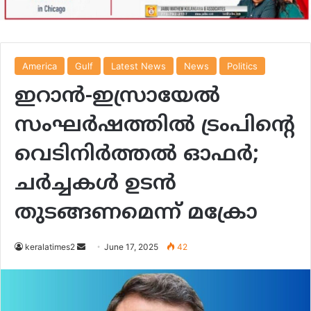
America
Gulf
Latest News
News
Politics
ഇറാന്‍-ഇസ്രായേല്‍
സംഘര്‍ഷത്തില്‍ ട്രംപിന്റെ
വെടിനിർത്തല്‍ ഓഫര്‍;
ചർച്ചകൾ ഉടൻ
തുടങ്ങണമെന്ന് മക്രോ
Send
keralatimes2
June 17, 2025
42
an
email