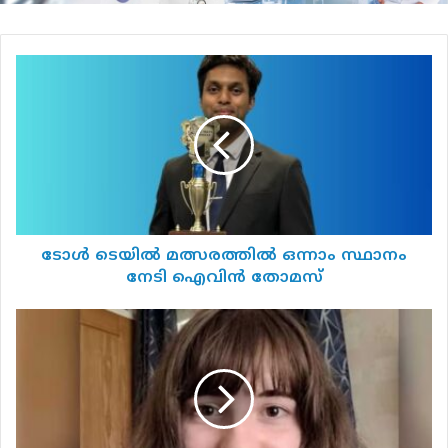
നോക്കണം.
ടോൾ
ഇരു രാജ്യങ്ങളും തമ്മിൽ ആക്രമണം
ടെയിൽ
അവസാനിപ്പിക്കണമെന്നും, പുറത്തുള്ള
മത്സരത്തിൽ
ഒന്നാം
ബോംബാക്രമണങ്ങളിലൂടെ പ്രശ്‌നങ്ങൾ
സ്ഥാനം
പരിഹരിക്കാനാവില്ലെന്നും മക്രോ പറഞ്ഞു.
നേടി
ഐവിൻ
യുഎസിന് ഈ വെടിനിർത്തല്‍ കരാറിലേക്ക്
തോമസ്
വഴിതെളിയിക്കാൻ സാധിച്ചാൽ അത് നല്ല
ടോൾ ടെയിൽ മത്സരത്തിൽ ഒന്നാം സ്ഥാനം
മുന്നേറ്റമാകുംとも അദ്ദേഹം കൂട്ടിച്ചേർത്തു.
നേടി ഐവിൻ തോമസ്
നോർത്ത്
ഇറാന്‍-ഇസ്രായേല്‍ സംഘർഷത്തിന്റെ
യോർക്ക്ഷെയറിൽ
18
പശ്ചാത്തലത്തില്‍ ജി7 ഉച്ചകോടി
വയസ്സുകാരി
പൂർത്തിയാകുന്നതിന് മുമ്പേ ട്രംപ്
കാണാതായി;
ബീച്ചിൽ
കാനഡയിൽ നിന്ന് മടങ്ങിയിരുന്നു. കഴിഞ്ഞ
വസ്ത്രങ്ങൾ