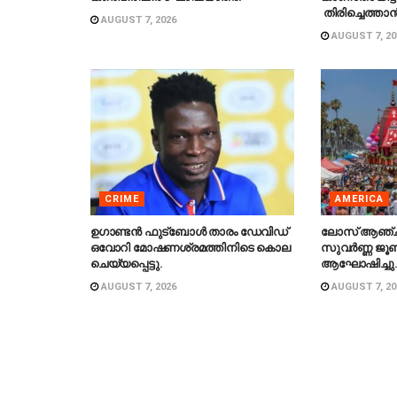
തിരിച്ചെത്താൻ
AUGUST 7, 2026
AUGUST 7, 20
CRIME
AMERICA
ഉഗാണ്ടൻ ഫുട്ബോൾ താരം ഡേവിഡ്
ലോസ് ആഞ്
ഒവോറി മോഷണശ്രമത്തിനിടെ കൊല
സുവർണ്ണ ജൂബ
ചെയ്യപ്പെട്ടു.
ആഘോഷിച്ചു
AUGUST 7, 2026
AUGUST 7, 20