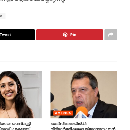
le
Tweet
Pin
AMERICA
ിയായ പെൺകുട്ടി
മെക്‌സിക്കോയിൽ 43
 ഒരാഴ്ച; മകളോട്
വിദ്യാർത്ഥികളുടെ തിരോധാനം: മുൻ