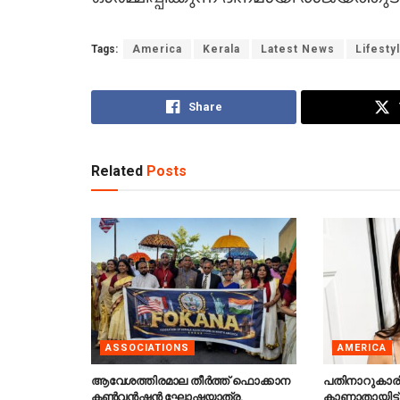
Tags:
America
Kerala
Latest News
Lifesty
Share
Related
Posts
ASSOCIATIONS
AMERICA
ആവേശത്തിരമാല തീർത്ത് ഫൊക്കാന
പതിനാറുകാര
കൺവൻഷൻ ഘോഷയാത്ര.
കാണാതായിട്ട്