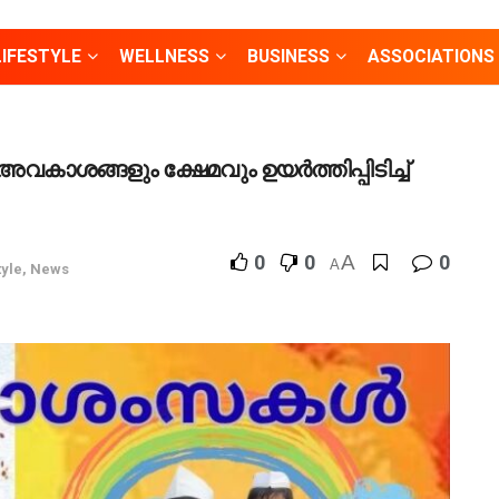
LIFESTYLE
WELLNESS
BUSINESS
ASSOCIATIONS
അവകാശങ്ങളും ക്ഷേമവും ഉയർത്തിപ്പിടിച്ച്
0
0
A
0
A
tyle
,
News