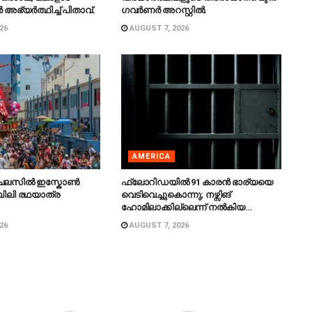
 അഭ്യർത്ഥിച്ച് പിതാവ്.
ഗവർണർ അറസ്റ്റിൽ.
26
AUGUST 7, 2026
AMERICA
ചലസിൽ ഇസ്കോൺ
ഫ്ലോറിഡയിൽ 91 കാരൻ ഭാര്യയെ
ിലി രഥയാത്ര
വെടിവെച്ചുകൊന്നു; നഴ്സിങ്
.
ഹോമിലാക്കില്ലെന്ന് നൽകിയ
വാഗ്ദാനം പാലിച്ചതായി മൊഴി.
26
AUGUST 7, 2026