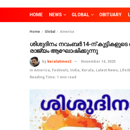
HOME
NEWS
GLOBAL
OBITUARY
Home
Global
America
ശിശുദിനം: നവംബർ 14-ന് കുട്ടികളുടെ 
രാജ്യം ആഘോഷിക്കുന്നു
by
keralatimes2
November 14, 2025
in
America
,
Festivals
,
India
,
Kerala
,
Latest News
,
LifeS
Reading Time: 1 min read