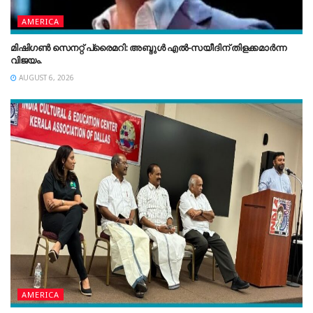
AMERICA
മിഷിഗൺ സെനറ്റ് പ്രൈമറി: അബ്ദുൾ എൽ-സയീദിന് തിളക്കമാർന്ന
വിജയം.
AUGUST 6, 2026
AMERICA