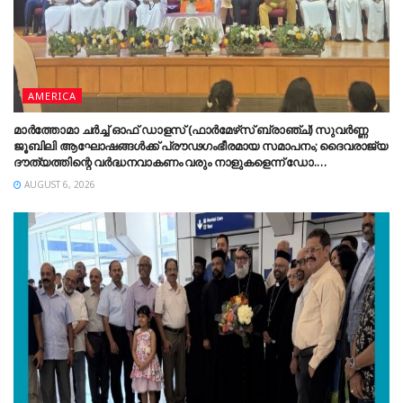
AMERICA
മാർത്തോമാ ചർച്ച് ഓഫ് ഡാളസ് (ഫാർമേഴ്‌സ് ബ്രാഞ്ച്) സുവർണ്ണ
ജൂബിലി ആഘോഷങ്ങൾക്ക് പ്രൗഢഗംഭീരമായ സമാപനം; ദൈവരാജ്യ
ദൗത്യത്തിന്റെ വർദ്ധനവാകണം വരും നാളുകളെന്ന് ഡോ.
തിയോഡോഷ്യസ് മാർത്തോമാ മെത്രാപ്പോലീത്ത
AUGUST 6, 2026