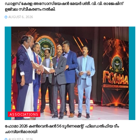
ഡാളസ് കേരള അസോസിയേഷൻ മേയർ ശ്രീ. വി. വി. രാജേഷിന്
ഉജ്വല സ്വീകരണം നൽകി.
AUGUST 6, 2026
ASSOCIATIONS
ഫോമാ 2026 കൺവെൻഷൻ 56 ടൂർണമെന്റ്: ഫിലഡൽഫിയ ടീം
ചാമ്പ്യൻമാരായി
AUGUST 6, 2026