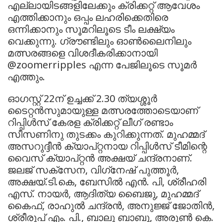
എല്ലായിടങ്ങളിലേക്കും ക്രിക്കറ്റ് ആവേശം
എത്തിക്കാനും ഒപ്പം ലഹരിക്കെതിരെ
ഒന്നിക്കാനും സൂമറിലൂടെ ടീം ലക്ഷ്യം
വെക്കുന്നു. ഗ്രൗണ്ടിലും ഓൺലൈനിലും
മത്സരങ്ങളെ വിശദീകരിക്കാനായി
@zoomerripples എന്ന പേജിലൂടെ സൂമർ
എത്തും.
ഓഗസ്റ്റ് 22ന് ഉച്ചക്ക് 2.30 ത്യശ്ശൂര്‍
ടൈറ്റന്‍സുമായുള്ള മത്സരത്തോടെയാണ്
റിപ്പിള്‍സ് കേരള ക്രിക്കറ്റ് ലീഗ് രണ്ടാം
സീസണിനു തുടക്കം കുറിക്കുന്നത്. മുഹമ്മദ്
അസറുദ്ദീന്‍ ക്യാപ്റ്റനായ റിപ്പിള്‍സ് ടീമിന്റെ
വൈസ് ക്യാപ്റ്റന്‍ അക്ഷയ് ചന്ദ്രനാണ്.
ജലജ് സക്‌സേന, വിഗ്‌നേഷ് പുത്തൂര്‍,
അക്ഷയ്.ടി.കെ, ബേസില്‍ എന്‍. പി, ശ്രീഹരി
എസ്. നായര്‍, ആദിത്യ ബൈജു, മുഹമ്മദ്
കൈഫ്, രാഹുല്‍ ചന്ദ്രന്‍, അനുജ്ജ് ജോതിന്‍,
ശ്രീരൂപ് എം. പി., ബാലു ബാബു, അരുണ്‍ കെ.