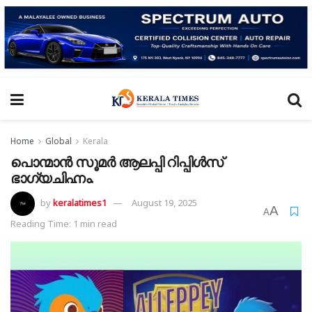
Home
Global
Kerala
പൊന്മാൻ സൂമർ ആലപ്പി റിപ്പിൾസ്
ഭാഗ്യചിഹ്നം.
by
keralatimes1
August 19, 2025
A
A
Reading Time: 1 min read